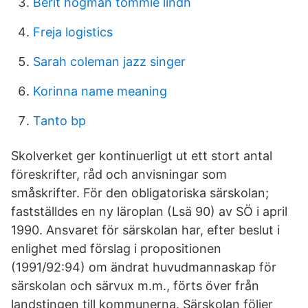
Berit högman tommie lindh
Freja logistics
Sarah coleman jazz singer
Korinna name meaning
Tanto bp
Skolverket ger kontinuerligt ut ett stort antal
föreskrifter, råd och anvisningar som
småskrifter. För den obligatoriska särskolan;
fastställdes en ny läroplan (Lsä 90) av SÖ i april
1990. Ansvaret för särskolan har, efter beslut i
enlighet med förslag i propositionen
(1991/92:94) om ändrat huvudmannaskap för
särskolan och särvux m.m., förts över från
landstingen till kommuner­na. Särskolan följer