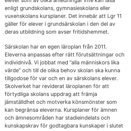
elever som av olika anledningar inte kan läsa
enligt grundskolans, gymnasieskolans eller
vuxenskolans kursplaner. Det innebär att Lgr 11
gäller för elever i grundsärskolan i den del av
deras utbildning som avser fritidshemmet.
Särskolan har en egen läroplan från 2011.
Eleverna anpassas efter rätt förutsättningar och
individnivå. Vi jobbat med ”alla människors lika
värde” och till de olika behov skolan ska kunna
tillgodose för var och en av särskolans elever.
Skolverket har reviderat läroplanen för att
förtydliga skolans uppdrag att främja
jämställdhet och motverka könsmönster som
kan begränsa eleverna. Kursplaner för ämnen
och ämnesområden har stadieindelats och
kunskapskrav för godtagbara kunskaper i slutet